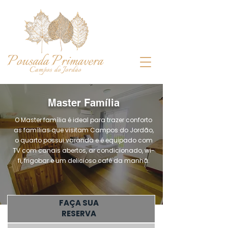
Master Família
O Master família é ideal para trazer conforto
as famílias que visitam Campos do Jordão,
o quarto possui varanda e é equipado com
TV com canais abertos, ar condicionado, wi-
fi, frigobar e um delicioso café da manhã.
FAÇA SUA
RESERVA